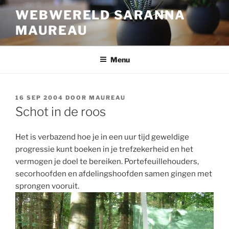
Ga
WEBWERELD SARANNA
naar
MAUREAU
de
inhoud
Menu
GEPLAATST
16 SEP 2004
DOOR
MAUREAU
OP
Schot in de roos
Het is verbazend hoe je in een uur tijd geweldige
progressie kunt boeken in je trefzekerheid en het
vermogen je doel te bereiken. Portefeuillehouders,
secorhoofden en afdelingshoofden samen gingen met
sprongen vooruit.