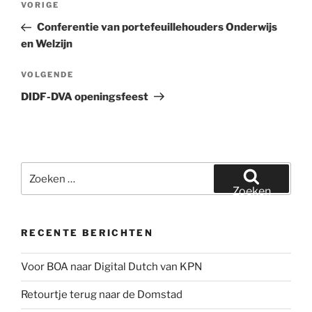
Vorig
VORIGE
navigatie
bericht
Conferentie van portefeuillehouders Onderwijs
en Welzijn
Volgend
VOLGENDE
bericht
DIDF-DVA openingsfeest
Zoeken
naar:
Zoeken
RECENTE BERICHTEN
Voor BOA naar Digital Dutch van KPN
Retourtje terug naar de Domstad