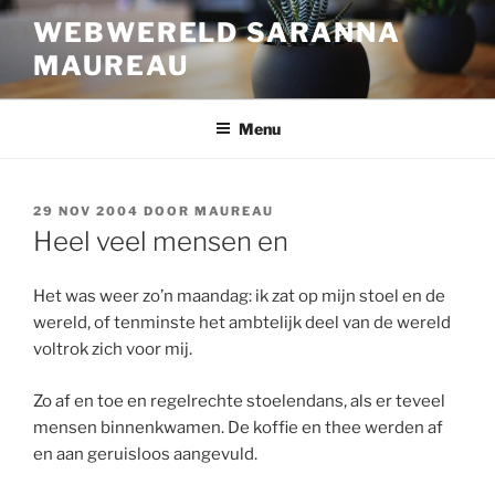
Ga
WEBWERELD SARANNA
naar
MAUREAU
de
inhoud
Menu
GEPLAATST
29 NOV 2004
DOOR
MAUREAU
OP
Heel veel mensen en
Het was weer zo’n maandag: ik zat op mijn stoel en de
wereld, of tenminste het ambtelijk deel van de wereld
voltrok zich voor mij.
Zo af en toe en regelrechte stoelendans, als er teveel
mensen binnenkwamen. De koffie en thee werden af
en aan geruisloos aangevuld.