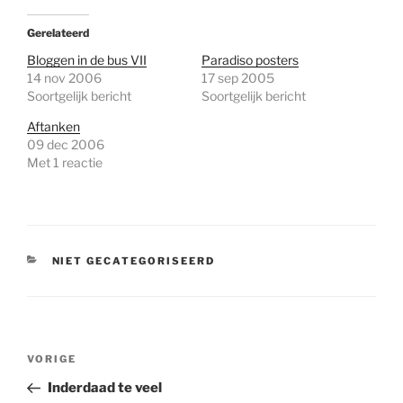
Gerelateerd
Bloggen in de bus VII
Paradiso posters
14 nov 2006
17 sep 2005
Soortgelijk bericht
Soortgelijk bericht
Aftanken
09 dec 2006
Met 1 reactie
CATEGORIEËN
NIET GECATEGORISEERD
Bericht
Vorig
VORIGE
navigatie
bericht
Inderdaad te veel