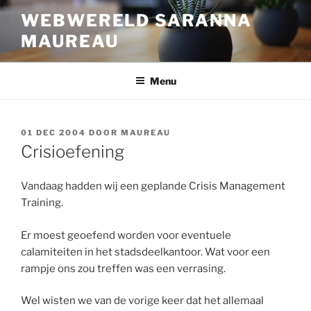
Ga
WEBWERELD SARANNA
naar
MAUREAU
de
inhoud
Menu
GEPLAATST
01 DEC 2004
DOOR
MAUREAU
OP
Crisioefening
Vandaag hadden wij een geplande Crisis Management
Training.
Er moest geoefend worden voor eventuele
calamiteiten in het stadsdeelkantoor. Wat voor een
rampje ons zou treffen was een verrasing.
Wel wisten we van de vorige keer dat het allemaal