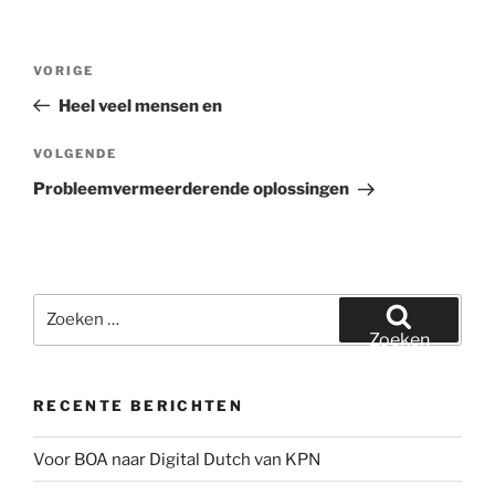
Bericht
Vorig
VORIGE
navigatie
bericht
Heel veel mensen en
Volgend
VOLGENDE
bericht
Probleemvermeerderende oplossingen
Zoeken
naar:
Zoeken
RECENTE BERICHTEN
Voor BOA naar Digital Dutch van KPN