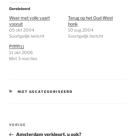
Gerelateerd
Weer met volle vaart
Terug op het Oud-West
vooruit
honk
05 okt 2004
10 aug 2004
Soortgelijk bericht
Soortgelijk bericht
Pfffff:):)
11 okt 2006
Met 3 reacties
CATEGORIEËN
NIET GECATEGORISEERD
Bericht
Vorig
VORIGE
navigatie
bericht
Amsterdam verkleurt, u ook?