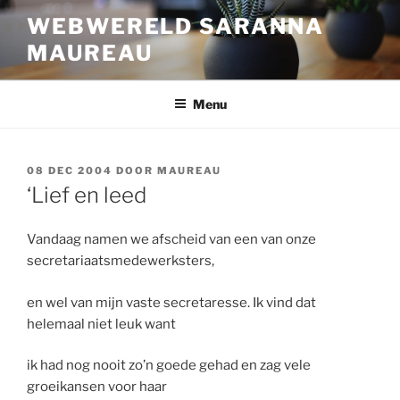
Ga
WEBWERELD SARANNA
naar
MAUREAU
de
inhoud
Menu
GEPLAATST
08 DEC 2004
DOOR
MAUREAU
OP
‘Lief en leed
Vandaag namen we afscheid van een van onze
secretariaatsmedewerksters,
en wel van mijn vaste secretaresse. Ik vind dat
helemaal niet leuk want
ik had nog nooit zo’n goede gehad en zag vele
groeikansen voor haar