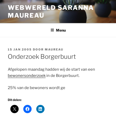
Ga
WEBWERELD SARANNA
naar
MAUREAU
de
inhoud
Menu
GEPLAATST
15 JAN 2005
DOOR
MAUREAU
OP
Onderzoek Borgerbuurt
Afgelopen maandag hadden wij de start van een
bewonersonderzoek
in de Borgerbuurt.
25% van de bewoners wordt ge
Dit delen: