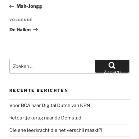
navigatie
bericht
Mah-Jongg
Volgend
VOLGENDE
bericht
De Hallen
Zoeken
naar:
Zoeken
RECENTE BERICHTEN
Voor BOA naar Digital Dutch van KPN
Retourtje terug naar de Domstad
Die ene leerkracht die het verschil maakt?!