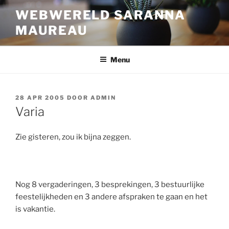
Ga
WEBWERELD SARANNA
naar
MAUREAU
de
inhoud
Menu
GEPLAATST
28 APR 2005
DOOR
ADMIN
OP
Varia
Zie gisteren, zou ik bijna zeggen.
Nog 8 vergaderingen, 3 besprekingen, 3 bestuurlijke
feestelijkheden en 3 andere afspraken te gaan en het
is vakantie.