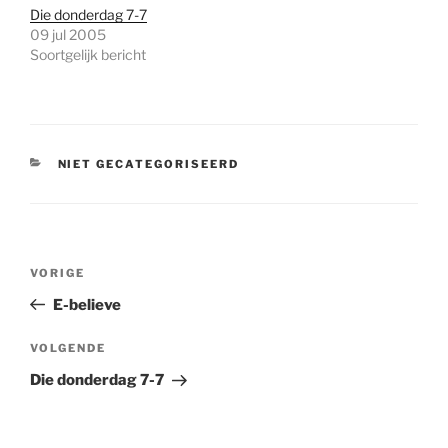
Die donderdag 7-7
09 jul 2005
Soortgelijk bericht
CATEGORIEËN
NIET GECATEGORISEERD
Bericht
Vorig
VORIGE
navigatie
bericht
E-believe
Volgend
VOLGENDE
bericht
Die donderdag 7-7