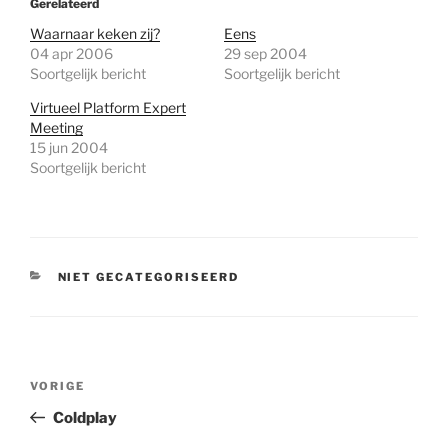
Gerelateerd
Waarnaar keken zij?
Eens
04 apr 2006
29 sep 2004
Soortgelijk bericht
Soortgelijk bericht
Virtueel Platform Expert
Meeting
15 jun 2004
Soortgelijk bericht
CATEGORIEËN
NIET GECATEGORISEERD
Bericht
Vorig
VORIGE
navigatie
bericht
Coldplay