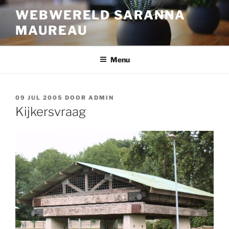
Ga
WEBWERELD SARANNA
naar
MAUREAU
de
inhoud
Menu
GEPLAATST
09 JUL 2005
DOOR
ADMIN
OP
Kijkersvraag