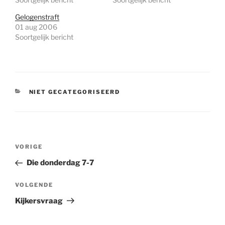
Gelogenstraft
01 aug 2006
Soortgelijk bericht
CATEGORIEËN
NIET GECATEGORISEERD
Bericht
Vorig
VORIGE
navigatie
bericht
Die donderdag 7-7
Volgend
VOLGENDE
bericht
Kijkersvraag