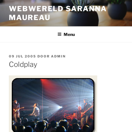
Ga
WEBWERELD SARANNA
naar
MAUREAU
de
inhoud
Menu
GEPLAATST
09 JUL 2005
DOOR
ADMIN
OP
Coldplay