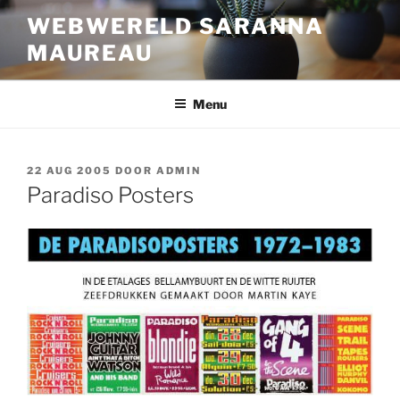
Ga
WEBWERELD SARANNA
naar
MAUREAU
de
inhoud
Menu
GEPLAATST
22 AUG 2005
DOOR
ADMIN
OP
Paradiso Posters