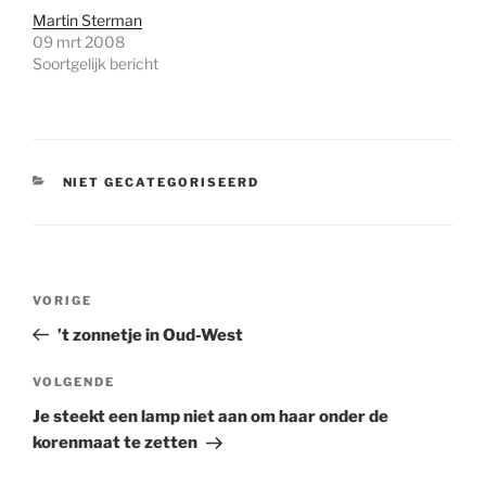
Martin Sterman
09 mrt 2008
Soortgelijk bericht
CATEGORIEËN
NIET GECATEGORISEERD
Bericht
Vorig
VORIGE
navigatie
bericht
’t zonnetje in Oud-West
Volgend
VOLGENDE
bericht
Je steekt een lamp niet aan om haar onder de
korenmaat te zetten