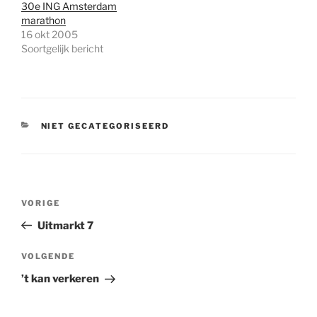
30e ING Amsterdam
marathon
16 okt 2005
Soortgelijk bericht
CATEGORIEËN
NIET GECATEGORISEERD
Bericht
Vorig
VORIGE
navigatie
bericht
Uitmarkt 7
Volgend
VOLGENDE
bericht
’t kan verkeren