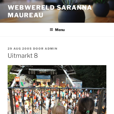
Ga
WEBWERELD SARANNA
naar
MAUREAU
de
inhoud
Menu
GEPLAATST
29 AUG 2005
DOOR
ADMIN
OP
Uitmarkt 8