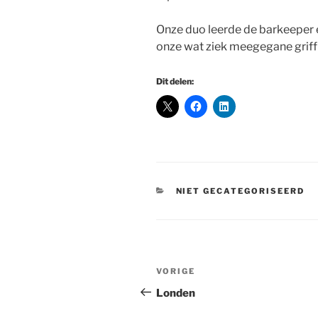
Onze duo leerde de barkeeper
onze wat ziek meegegane griffi
Dit delen:
CATEGORIEËN
NIET GECATEGORISEERD
Bericht
Vorig
VORIGE
navigatie
bericht
Londen