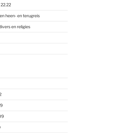
p
22.22
en heen- en terugreis
divers en religies
2
09
09
9