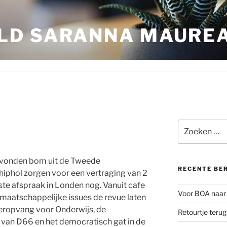
LD SARANNA MAURE
Zoeken
naar:
gevonden bom uit de Tweede
RECENTE BE
hiphol zorgen voor een vertraging van 2
ste afspraak in Londen nog. Vanuit cafe
Voor BOA naar 
aatschappelijke issues de revue laten
deropvang voor Onderwijs, de
Retourtje teru
e van D66 en het democratisch gat in de