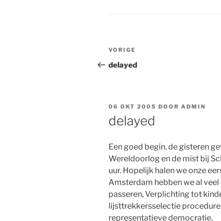
Bericht
Vorig
VORIGE
navigatie
bericht
delayed
GEPLAATST
06 OKT 2005
DOOR
ADMIN
OP
delayed
Een goed begin. de gisteren 
Wereldoorlog en de mist bij Sc
uur. Hopelijk halen we onze eer
Amsterdam hebben we al veel m
passeren, Verplichting tot kin
lijsttrekkersselectie procedur
representatieve democratie.