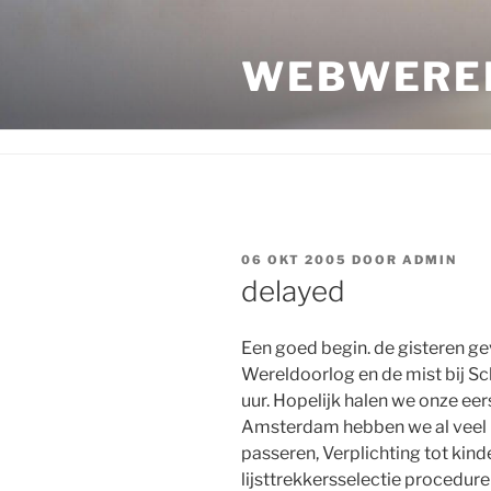
Ga
naar
WEBWERE
de
inhoud
GEPLAATST
06 OKT 2005
DOOR
ADMIN
OP
delayed
Een goed begin. de gisteren 
Wereldoorlog en de mist bij Sc
uur. Hopelijk halen we onze eer
Amsterdam hebben we al veel m
passeren, Verplichting tot kin
lijsttrekkersselectie procedur