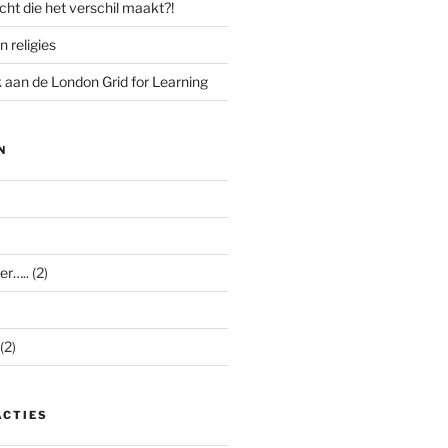
cht die het verschil maakt?!
n religies
aan de London Grid for Learning
N
er…..
(2)
(2)
ACTIES