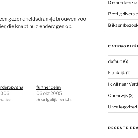
Die ene leerkra
Prettig divers e
 een gezondheidsdrankje brouwen voor
Bliksembezoek 
er, die knapt nu zienderogen op.
CATEGORIEË
default
(6)
Frankrijk
(1)
Ik wil naar Verd
Kinderopvang
further delay
2006
06 okt 2005
Onderwijs
(2)
acties
Soortgelijk bericht
Uncategorized
RECENTE RE