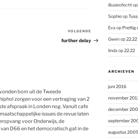
illusieofecht
o
Sophie
op
Tuss
Eva
op
Prettig 
VOLGENDE
Volgend
bericht
Gwen
op
22.22
further delay
linda
op
22.22
ARCHIEVEN
juni 2016
gevonden bom uit de Tweede
november 201
hiphol zorgen voor een vertraging van 2
ste afspraak in Londen nog. Vanuit cafe
december 20
aatschappelijke issues de revue laten
september 20
deropvang voor Onderwijs, de
e van D66 en het democratisch gat in de
augustus 200