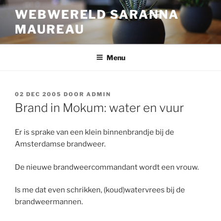
Ga
WEBWERELD SARANNA
naar
MAUREAU
de
inhoud
Menu
GEPLAATST
02 DEC 2005
DOOR
ADMIN
OP
Brand in Mokum: water en vuur
Er is sprake van een klein binnenbrandje bij de
Amsterdamse brandweer.
De nieuwe brandweercommandant wordt een vrouw.
Is me dat even schrikken, (koud)watervrees bij de
brandweermannen.