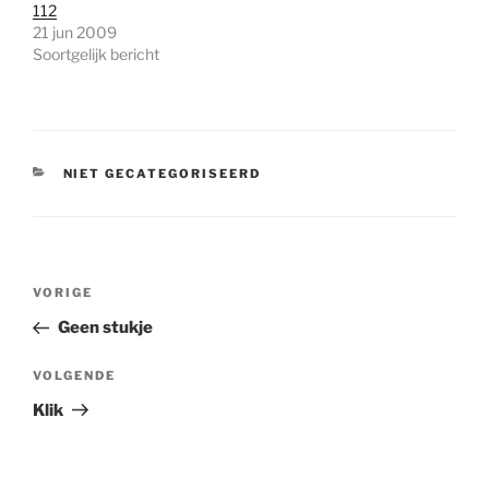
112
21 jun 2009
Soortgelijk bericht
CATEGORIEËN
NIET GECATEGORISEERD
Bericht
Vorig
VORIGE
navigatie
bericht
Geen stukje
Volgend
VOLGENDE
bericht
Klik