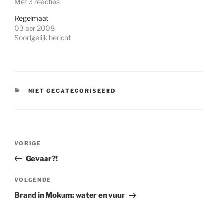
Met 3 reacties
Regelmaat
03 apr 2008
Soortgelijk bericht
CATEGORIEËN
NIET GECATEGORISEERD
Bericht
Vorig
VORIGE
navigatie
bericht
Gevaar?!
Volgend
VOLGENDE
bericht
Brand in Mokum: water en vuur