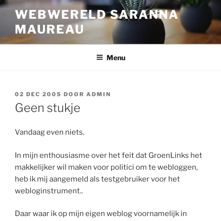
Ga
WEBWERELD SARANNA
naar
MAUREAU
de
inhoud
Menu
GEPLAATST
02 DEC 2005
DOOR
ADMIN
OP
Geen stukje
Vandaag even niets.
In mijn enthousiasme over het feit dat GroenLinks het
makkelijker wil maken voor politici om te webloggen,
heb ik mij aangemeld als testgebruiker voor het
webloginstrument..
Daar waar ik op mijn eigen weblog voornamelijk in