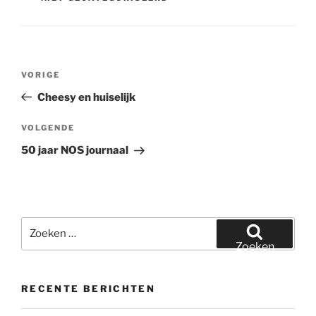
Bericht
Vorig
VORIGE
navigatie
bericht
Cheesy en huiselijk
Volgend
VOLGENDE
bericht
50 jaar NOS journaal
Zoeken
naar:
Zoeken
RECENTE BERICHTEN