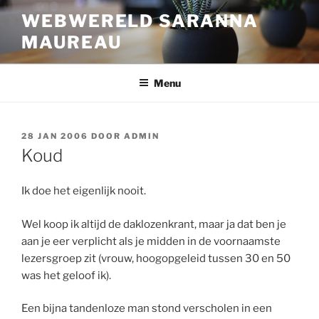
Ga
WEBWERELD SARANNA
naar
MAUREAU
de
inhoud
Menu
GEPLAATST
28 JAN 2006
DOOR
ADMIN
OP
Koud
Ik doe het eigenlijk nooit.
Wel koop ik altijd de daklozenkrant, maar ja dat ben je
aan je eer verplicht als je midden in de voornaamste
lezersgroep zit (vrouw, hoogopgeleid tussen 30 en 50
was het geloof ik).
Een bijna tandenloze man stond verscholen in een