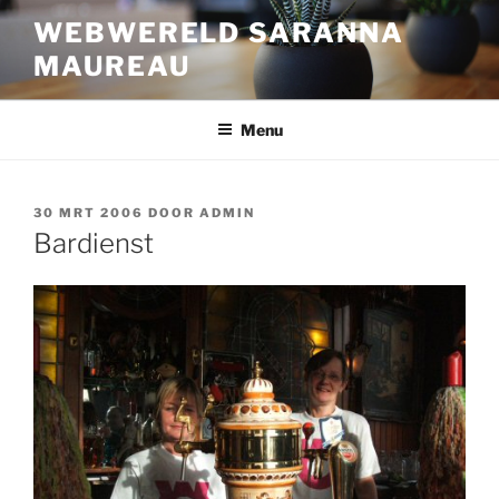
Ga
WEBWERELD SARANNA
naar
MAUREAU
de
inhoud
Menu
GEPLAATST
30 MRT 2006
DOOR
ADMIN
OP
Bardienst