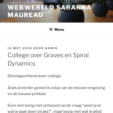
Ga
WEBWERELD SARANNA
naar
MAUREAU
de
inhoud
Menu
GEPLAATST
14 MRT 2006
DOOR
ADMIN
OP
College over Graves en Spiral
Dynamics
Dinsdagochtend weer college.
Zoals al eerder geniet ik volop van de nieuwe omgeving
en de nieuwe prikkels
Even niet bezig met antwoord op de vraag “weet je al
wat je gaat doen straks?”, maar bezig met wat ik altijd