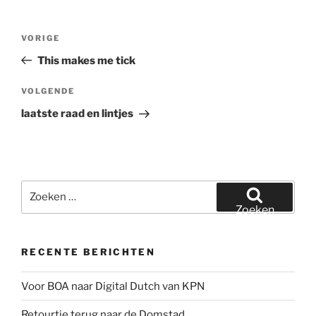
Bericht
Vorig
VORIGE
navigatie
bericht
This makes me tick
Volgend
VOLGENDE
bericht
laatste raad en lintjes
Zoeken
naar:
Zoeken
RECENTE BERICHTEN
Voor BOA naar Digital Dutch van KPN
Retourtje terug naar de Domstad