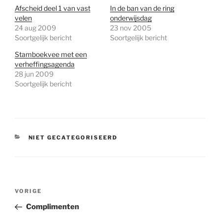
Afscheid deel 1 van vast
In de ban van de ring
velen
onderwijsdag
24 aug 2009
23 nov 2005
Soortgelijk bericht
Soortgelijk bericht
Stamboekvee met een
verheffingsagenda
28 jun 2009
Soortgelijk bericht
CATEGORIEËN
NIET GECATEGORISEERD
Bericht
Vorig
VORIGE
navigatie
bericht
Complimenten