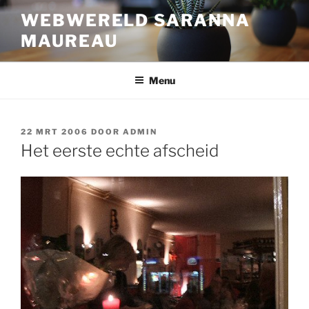
Ga
WEBWERELD SARANNA
naar
MAUREAU
de
inhoud
Menu
GEPLAATST
22 MRT 2006
DOOR
ADMIN
OP
Het eerste echte afscheid