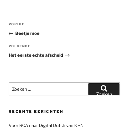
Bericht
Vorig
VORIGE
navigatie
bericht
Beetje moe
Volgend
VOLGENDE
bericht
Het eerste echte afscheid
Zoeken
naar:
Zoeken
RECENTE BERICHTEN
Voor BOA naar Digital Dutch van KPN