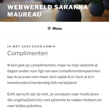
Ga
WEBWERELD SARANNA
naar
MAUREAU
de
inhoud
Menu
GEPLAATST
19 MRT 2006
DOOR
ADMIN
OP
Complimenten
Ik ben gek op complimenten, maar nu mijn website al
dagen onder vuur ligt van een complimentenspammer,
kan ik ze even niet meer zien nadat ik er toch al zo’n
tweehonderd handmatig heb verwijderd.
Echt oprecht zijn ze niet, ze verwijzen naar medicijnen
die ongetwijfeld iets met potentie te maken hebben en
naar lelijke goksites.