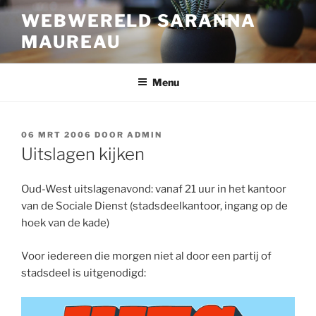
Ga
WEBWERELD SARANNA
naar
MAUREAU
de
inhoud
Menu
GEPLAATST
06 MRT 2006
DOOR
ADMIN
OP
Uitslagen kijken
Oud-West uitslagenavond: vanaf 21 uur in het kantoor
van de Sociale Dienst (stadsdeelkantoor, ingang op de
hoek van de kade)
Voor iedereen die morgen niet al door een partij of
stadsdeel is uitgenodigd: