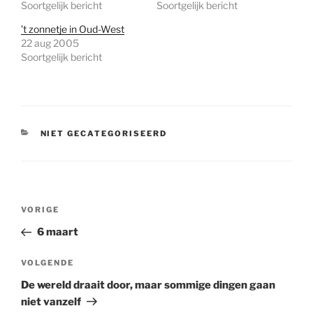
Soortgelijk bericht
Soortgelijk bericht
’t zonnetje in Oud-West
22 aug 2005
Soortgelijk bericht
CATEGORIEËN
NIET GECATEGORISEERD
Bericht
Vorig
VORIGE
navigatie
bericht
6 maart
Volgend
VOLGENDE
bericht
De wereld draait door, maar sommige dingen gaan
niet vanzelf