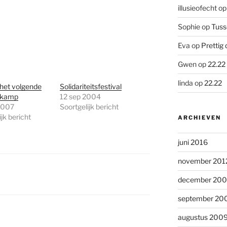
illusieofecht
o
Sophie
op
Tuss
Eva
op
Prettig 
Gwen
op
22.22
linda
op
22.22
het volgende
Solidariteitsfestival
rkamp
12 sep 2004
2007
Soortgelijk bericht
jk bericht
ARCHIEVEN
juni 2016
november 201
december 20
september 20
augustus 200