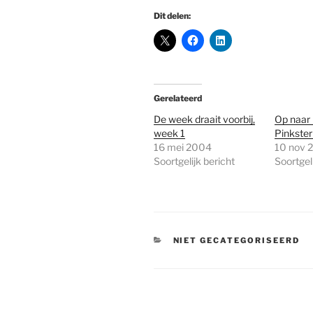
Dit delen:
Gerelateerd
De week draait voorbij,
Op naar 
week 1
Pinkste
16 mei 2004
10 nov 
Soortgelijk bericht
Soortgeli
CATEGORIEËN
NIET GECATEGORISEERD