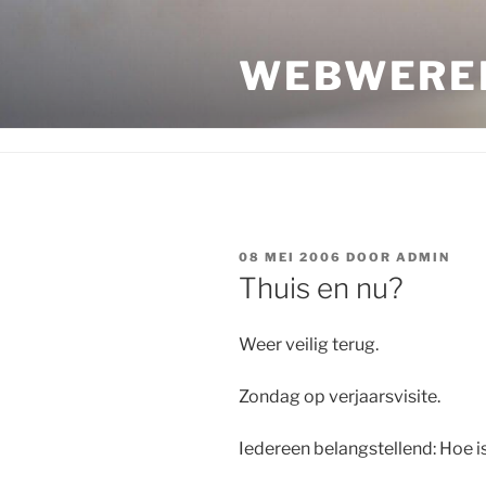
Ga
naar
WEBWERE
de
inhoud
GEPLAATST
08 MEI 2006
DOOR
ADMIN
OP
Thuis en nu?
Weer veilig terug.
Zondag op verjaarsvisite.
Iedereen belangstellend: Hoe 