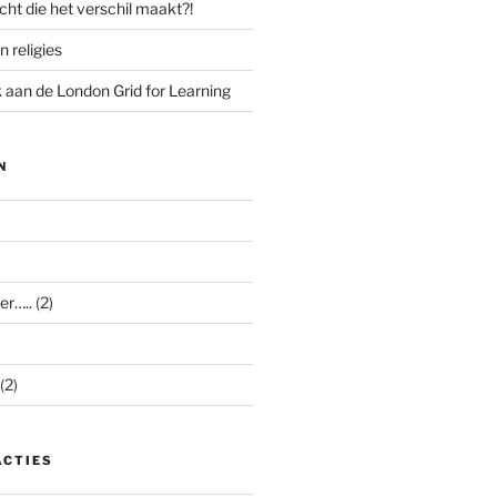
cht die het verschil maakt?!
n religies
aan de London Grid for Learning
N
er…..
(2)
(2)
ACTIES