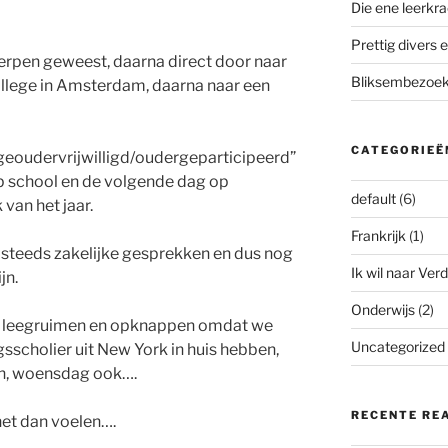
Die ene leerkra
Prettig divers e
rpen geweest, daarna direct door naar
Bliksembezoek 
college in Amsterdam, daarna naar een
CATEGORIEË
geoudervrijwilligd/oudergeparticipeerd”
p school en de volgende dag op
default
(6)
 van het jaar.
Frankrijk
(1)
steeds zakelijke gesprekken en dus nog
Ik wil naar Verd
jn.
Onderwijs
(2)
r leegruimen en opknappen omdat we
Uncategorized
sscholier uit New York in huis hebben,
ken, woensdag ook….
RECENTE RE
het dan voelen….