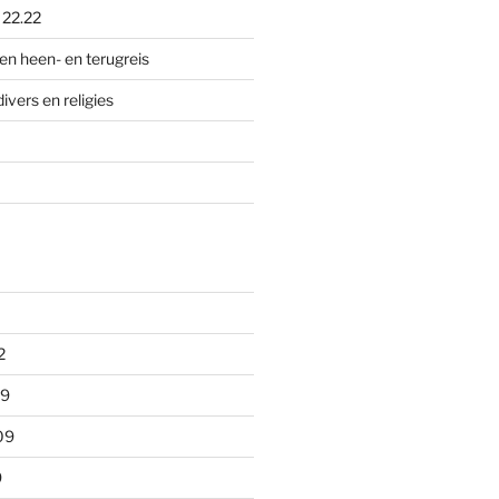
p
22.22
en heen- en terugreis
divers en religies
2
09
09
9