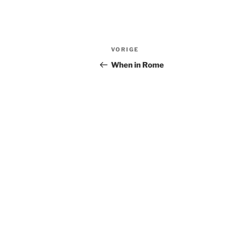
Bericht
Vorig
VORIGE
navigatie
bericht
When in Rome