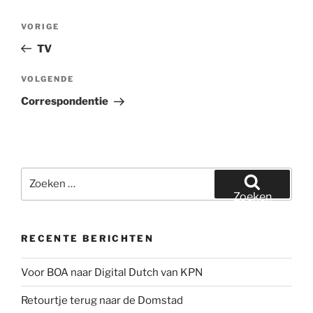
Bericht
Vorig
VORIGE
navigatie
bericht
TV
Volgend
VOLGENDE
bericht
Correspondentie
Zoeken
naar:
Zoeken
RECENTE BERICHTEN
Voor BOA naar Digital Dutch van KPN
Retourtje terug naar de Domstad