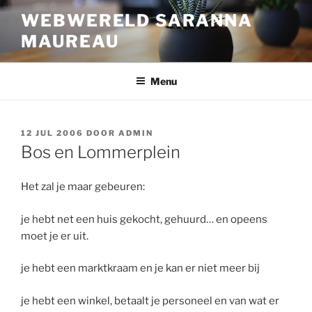
Ga
WEBWERELD SARANNA
naar
MAUREAU
de
inhoud
Menu
GEPLAATST
12 JUL 2006
DOOR
ADMIN
OP
Bos en Lommerplein
Het zal je maar gebeuren:
je hebt net een huis gekocht, gehuurd… en opeens
moet je er uit.
je hebt een marktkraam en je kan er niet meer bij
je hebt een winkel, betaalt je personeel en van wat er