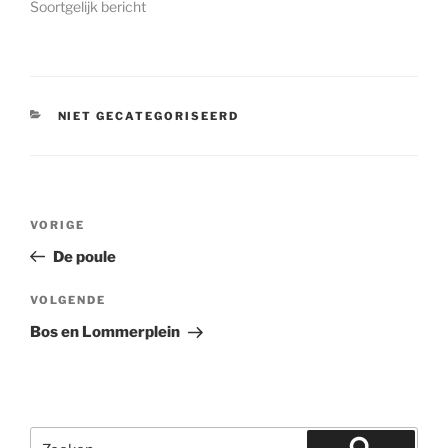
Soortgelijk bericht
CATEGORIEËN
NIET GECATEGORISEERD
Bericht
Vorig
VORIGE
navigatie
bericht
De poule
Volgend
VOLGENDE
bericht
Bos en Lommerplein
Zoeken