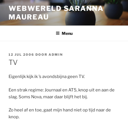
Ga
WEBWERELD SARANNA
naar
MAUREAU
de
inhoud
Menu
GEPLAATST
12 JUL 2006
DOOR
ADMIN
OP
TV
Eigenlijk kijk ik ’s avondsbijna geen TV.
Een strak regime: Journaal en AT5, knop uit en aan de
slag. Soms Nova, maar daar blijft het bij.
Zo heel af en toe, gaat mijn hand niet op tijd naar de
knop.