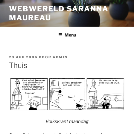
Ga
WEBWERELD SARANNA
naar
MAUREAU
de
inhoud
Menu
GEPLAATST
29 AUG 2006
DOOR
ADMIN
OP
Thuis
Volkskrant maandag