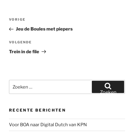
Bericht
Vorig
VORIGE
navigatie
bericht
Jeu de Boules met piepers
Volgend
VOLGENDE
bericht
Trein in de file
Zoeken
naar:
Zoeken
RECENTE BERICHTEN
Voor BOA naar Digital Dutch van KPN