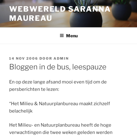
Ga
WEBWERELD SARANNA
naar
MAUREAU
de
inhoud
Menu
GEPLAATST
14 NOV 2006
DOOR
ADMIN
OP
Bloggen in de bus, leespauze
En op deze lange afsand mooi even tijd om de
persberichten te lezen:
“Het Milieu & Natuurplanbureau maakt zichzelf
belachelijk
Het Milieu- en Natuurplanbureau heeft de hoge
verwachtingen die twee weken geleden werden