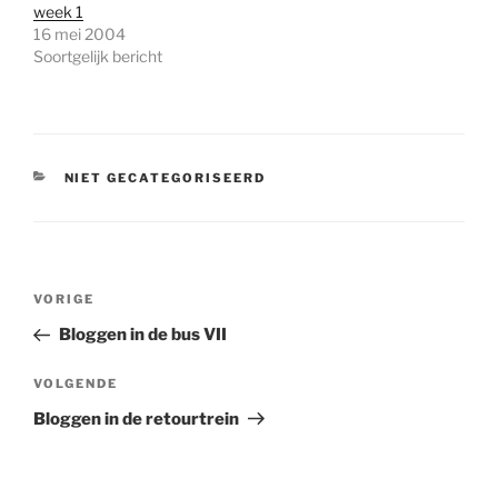
week 1
16 mei 2004
Soortgelijk bericht
CATEGORIEËN
NIET GECATEGORISEERD
Bericht
Vorig
VORIGE
navigatie
bericht
Bloggen in de bus VII
Volgend
VOLGENDE
bericht
Bloggen in de retourtrein