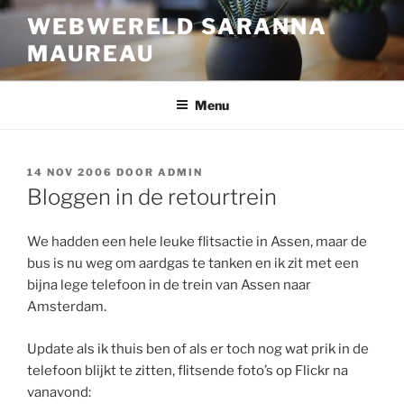
Ga
WEBWERELD SARANNA
naar
MAUREAU
de
inhoud
Menu
GEPLAATST
14 NOV 2006
DOOR
ADMIN
OP
Bloggen in de retourtrein
We hadden een hele leuke flitsactie in Assen, maar de
bus is nu weg om aardgas te tanken en ik zit met een
bijna lege telefoon in de trein van Assen naar
Amsterdam.
Update als ik thuis ben of als er toch nog wat prik in de
telefoon blijkt te zitten, flitsende foto’s op Flickr na
vanavond: