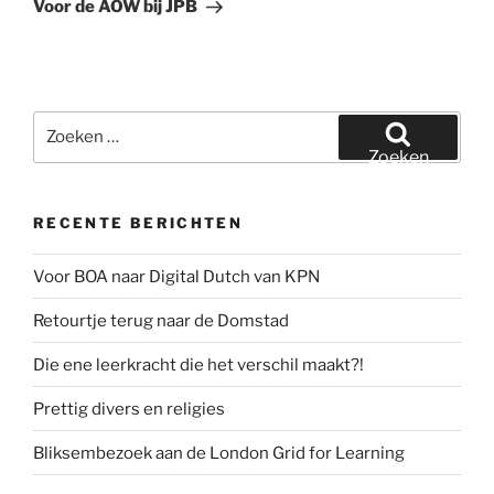
bericht
Voor de AOW bij JPB
Zoeken
naar:
Zoeken
RECENTE BERICHTEN
Voor BOA naar Digital Dutch van KPN
Retourtje terug naar de Domstad
Die ene leerkracht die het verschil maakt?!
Prettig divers en religies
Bliksembezoek aan de London Grid for Learning