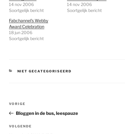
14 nov 2006
14 nov 2006
Soortgelijk bericht
Soortgelijk bericht
Fabchannel’s Webby
Award Celebration
18 jun 2006
Soortgelijk bericht
CATEGORIEËN
NIET GECATEGORISEERD
Bericht
Vorig
VORIGE
navigatie
bericht
Bloggen in de bus, leespauze
Volgend
VOLGENDE