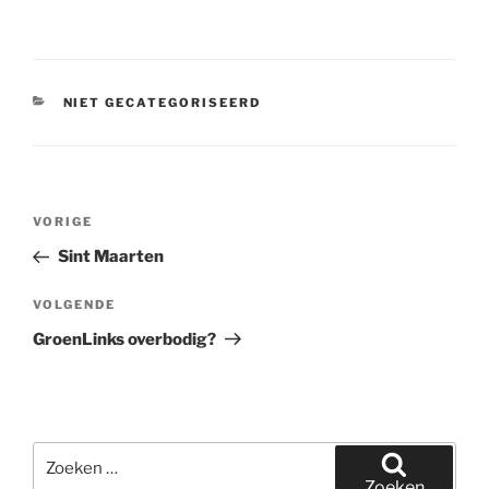
CATEGORIEËN
NIET GECATEGORISEERD
Bericht
Vorig
VORIGE
navigatie
bericht
Sint Maarten
Volgend
VOLGENDE
bericht
GroenLinks overbodig?
Zoeken
naar:
Zoeken