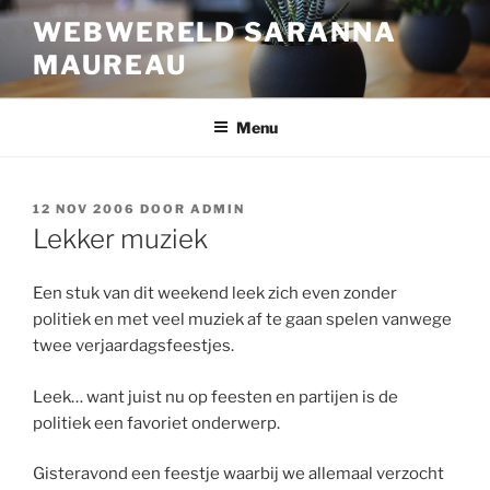
Ga
WEBWERELD SARANNA
naar
MAUREAU
de
inhoud
Menu
GEPLAATST
12 NOV 2006
DOOR
ADMIN
OP
Lekker muziek
Een stuk van dit weekend leek zich even zonder
politiek en met veel muziek af te gaan spelen vanwege
twee verjaardagsfeestjes.
Leek… want juist nu op feesten en partijen is de
politiek een favoriet onderwerp.
Gisteravond een feestje waarbij we allemaal verzocht