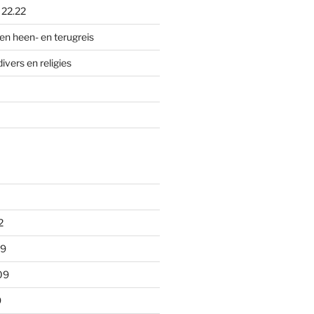
p
22.22
en heen- en terugreis
divers en religies
2
09
09
9