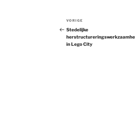
Bericht
Vorig
VORIGE
navigatie
bericht
Stedelijke
herstructureringswerkzaamh
in Lego City