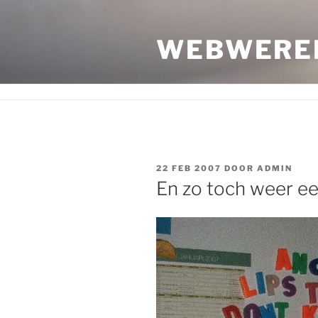
Ga
naar
WEBWERE
de
inhoud
GEPLAATST
22 FEB 2007
DOOR
ADMIN
OP
En zo toch weer ee