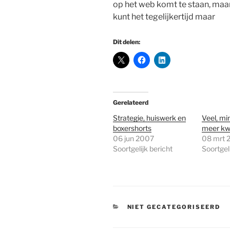
op het web komt te staan, maar 
kunt het tegelijkertijd maar
Dit delen:
Gerelateerd
Strategie, huiswerk en
Veel, mi
boxershorts
meer kwa
06 jun 2007
08 mrt 
Soortgelijk bericht
Soortgeli
CATEGORIEËN
NIET GECATEGORISEERD