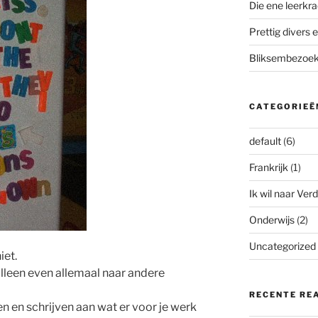
Die ene leerkra
Prettig divers e
Bliksembezoek 
CATEGORIEË
default
(6)
Frankrijk
(1)
Ik wil naar Verd
Onderwijs
(2)
Uncategorized
iet.
alleen even allemaal naar andere
RECENTE RE
 en schrijven aan wat er voor je werk