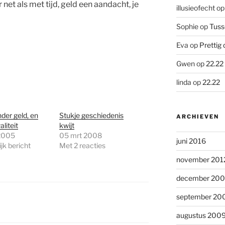
net als met tijd, geld een aandacht, je
illusieofecht
o
Sophie
op
Tuss
Eva
op
Prettig 
Gwen
op
22.22
linda
op
22.22
nder geld, en
Stukje geschiedenis
ARCHIEVEN
liteit
kwijt
2005
05 mrt 2008
juni 2016
jk bericht
Met 2 reacties
november 201
december 20
september 20
augustus 200