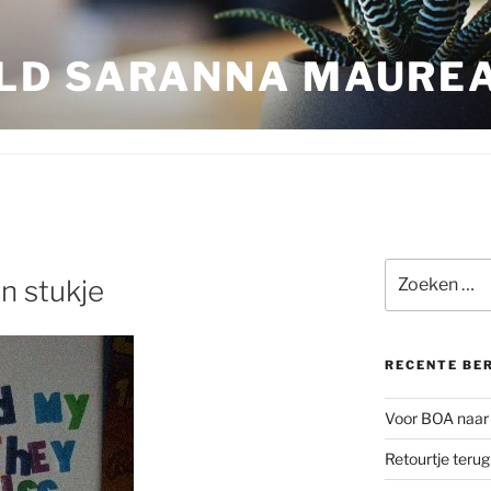
LD SARANNA MAURE
Zoeken
n stukje
naar:
RECENTE BE
Voor BOA naar 
Retourtje teru