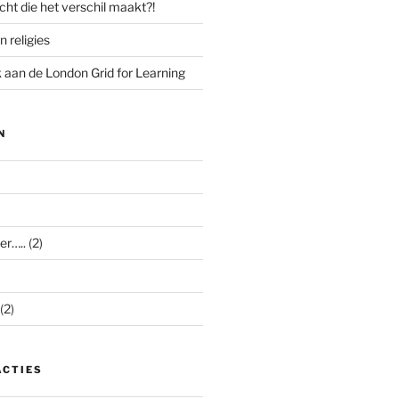
cht die het verschil maakt?!
n religies
aan de London Grid for Learning
N
er…..
(2)
(2)
ACTIES