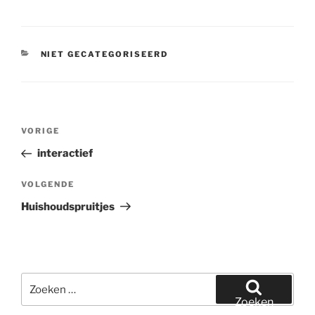
CATEGORIEËN
NIET GECATEGORISEERD
Bericht
Vorig
VORIGE
navigatie
bericht
interactief
Volgend
VOLGENDE
bericht
Huishoudspruitjes
Zoeken
naar:
Zoeken