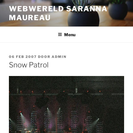
Ga
WEBWERELD SARANNA
naar
MAUREAU
de
inhoud
Menu
GEPLAATST
06 FEB 2007
DOOR
ADMIN
OP
Snow Patrol