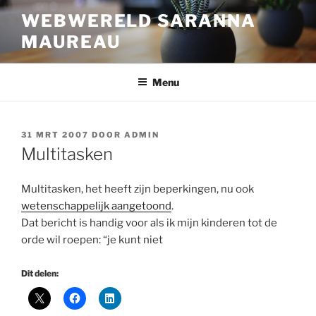
Ga
WEBWERELD SARANNA
naar
MAUREAU
de
inhoud
Menu
GEPLAATST
31 MRT 2007
DOOR
ADMIN
OP
Multitasken
Multitasken, het heeft zijn beperkingen, nu ook
wetenschappelijk aangetoond
.
Dat bericht is handig voor als ik mijn kinderen tot de
orde wil roepen: “je kunt niet
Dit delen: