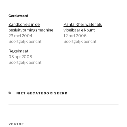
Gerelateerd
Zandkorrels in de
Panta Rhei, water als
besluitvormingsmachine
vloeibaar eikpunt
23 mei 2004
12 mrt 2006
Soortgelijk bericht
Soortgelijk bericht
Regelmaat
03 apr 2008
Soortgelijk bericht
CATEGORIEËN
NIET GECATEGORISEERD
Bericht
Vorig
VORIGE