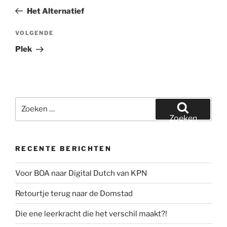
navigatie
bericht
Het Alternatief
Volgend
VOLGENDE
bericht
Plek
Zoeken
naar:
Zoeken
RECENTE BERICHTEN
Voor BOA naar Digital Dutch van KPN
Retourtje terug naar de Domstad
Die ene leerkracht die het verschil maakt?!