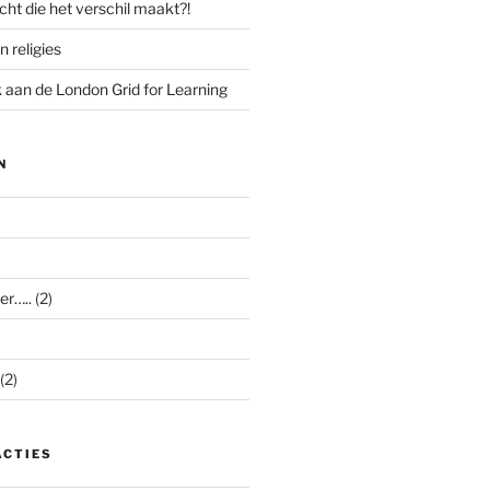
cht die het verschil maakt?!
n religies
aan de London Grid for Learning
N
er…..
(2)
(2)
ACTIES