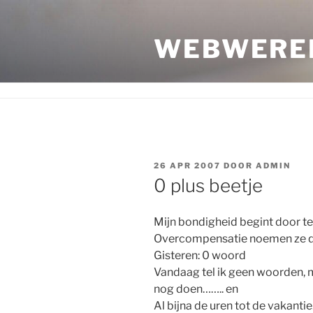
Ga
naar
WEBWERE
de
inhoud
GEPLAATST
26 APR 2007
DOOR
ADMIN
OP
0 plus beetje
Mijn bondigheid begint door te
Overcompensatie noemen ze da
Gisteren: 0 woord
Vandaag tel ik geen woorden, 
nog doen…….. en
Al bijna de uren tot de vakantie