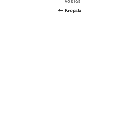
Vorig
VORIGE
navigatie
bericht
Kropsla