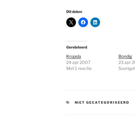
Dit delen:
Gerelateerd
Kropsla
Bondig
24 apr 2007
23 apr 
Met 1 reactie
Soortgeli
CATEGORIEËN
NIET GECATEGORISEERD
Bericht