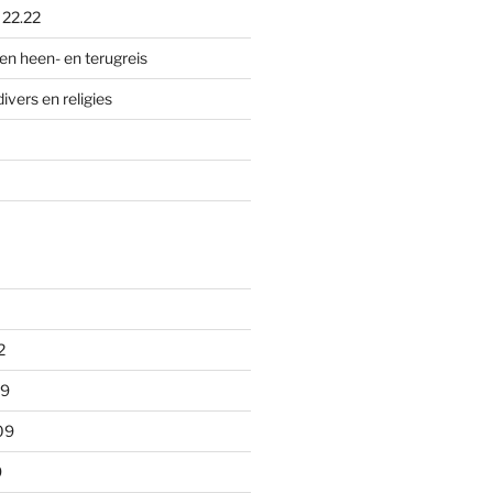
p
22.22
en heen- en terugreis
divers en religies
2
09
09
9