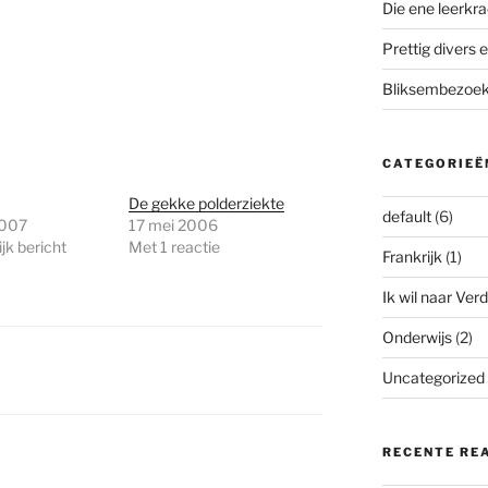
Die ene leerkra
Prettig divers e
Bliksembezoek 
CATEGORIEË
De gekke polderziekte
default
(6)
2007
17 mei 2006
jk bericht
Met 1 reactie
Frankrijk
(1)
Ik wil naar Verd
Onderwijs
(2)
Uncategorized
RECENTE RE