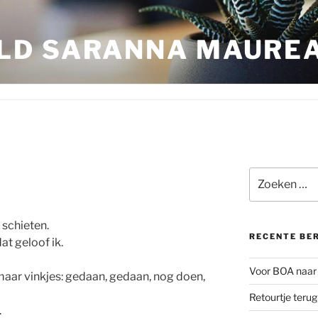
LD SARANNA MAURE
Zoeken
naar:
 schieten.
RECENTE BE
t geloof ik.
Voor BOA naar 
maar vinkjes: gedaan, gedaan, nog doen,
Retourtje teru
.