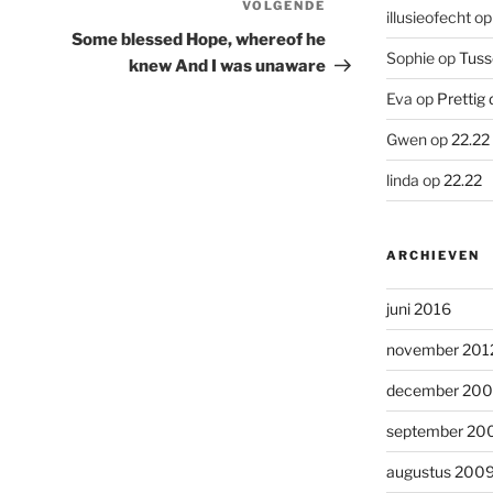
VOLGENDE
Volgend
illusieofecht
o
bericht
Some blessed Hope, whereof he
Sophie
op
Tuss
knew And I was unaware
Eva
op
Prettig 
Gwen
op
22.22
linda
op
22.22
ARCHIEVEN
juni 2016
november 201
december 20
september 20
augustus 200