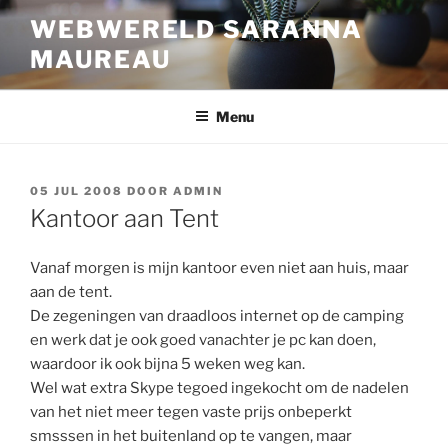
Ga
WEBWERELD SARANNA
naar
MAUREAU
de
inhoud
Menu
GEPLAATST
05 JUL 2008
DOOR
ADMIN
OP
Kantoor aan Tent
Vanaf morgen is mijn kantoor even niet aan huis, maar
aan de tent.
De zegeningen van draadloos internet op de camping
en werk dat je ook goed vanachter je pc kan doen,
waardoor ik ook bijna 5 weken weg kan.
Wel wat extra Skype tegoed ingekocht om de nadelen
van het niet meer tegen vaste prijs onbeperkt
smsssen in het buitenland op te vangen, maar