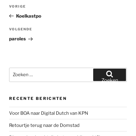
Bericht
Vorig
VORIGE
navigatie
bericht
Koelkastpo
Volgend
VOLGENDE
bericht
paroles
Zoeken
naar:
Zoeken
RECENTE BERICHTEN
Voor BOA naar Digital Dutch van KPN
Retourtje terug naar de Domstad