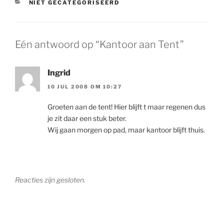
CATEGORIEËN
NIET GECATEGORISEERD
Eén antwoord op “Kantoor aan Tent”
Ingrid
10 JUL 2008 OM 10:27
Groeten aan de tent! Hier blijft t maar regenen dus
je zit daar een stuk beter.
Wij gaan morgen op pad, maar kantoor blijft thuis.
Reacties zijn gesloten.