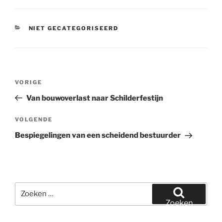
CATEGORIEËN
NIET GECATEGORISEERD
Bericht
Vorig
VORIGE
navigatie
bericht
Van bouwoverlast naar Schilderfestijn
Volgend
VOLGENDE
bericht
Bespiegelingen van een scheidend bestuurder
Zoeken
naar:
Zoeken