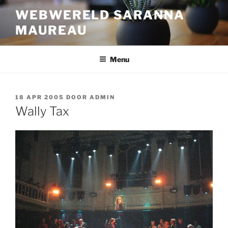
Ga
WEBWERELD SARANNA
naar
MAUREAU
de
inhoud
Menu
GEPLAATST
18 APR 2005
DOOR
ADMIN
OP
Wally Tax