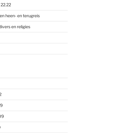
p
22.22
en heen- en terugreis
divers en religies
2
09
09
9