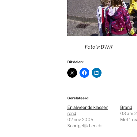
Foto’s: DWR
Dit delen:
Gerelateerd
En alweer de klassen
Brand
rond
03 apr 
02 nov 2005
Met 1 re
Soortgelijk bericht