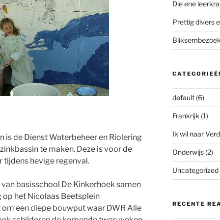
Die ene leerkra
Prettig divers e
Bliksembezoek 
CATEGORIEË
default
(6)
Frankrijk
(1)
Ik wil naar Verd
n is de Dienst Waterbeheer en Riolering
inkbassin te maken. Deze is voor de
Onderwijs
(2)
r tijdens hevige regenval.
Uncategorized
 van basisschool De Kinkerhoek samen
op het Nicolaas Beetsplein
RECENTE RE
at om een diepe bouwput waar DWR Alle
hoek schilderen de komende twee weken