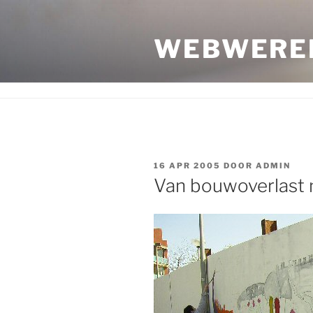
Ga
naar
WEBWERE
de
inhoud
GEPLAATST
16 APR 2005
DOOR
ADMIN
OP
Van bouwoverlast n