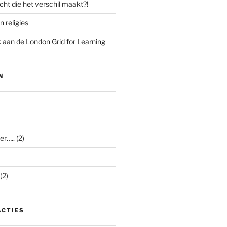
cht die het verschil maakt?!
n religies
aan de London Grid for Learning
N
er…..
(2)
(2)
ACTIES