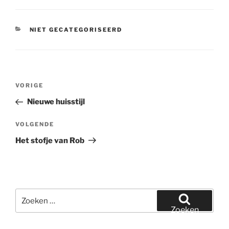
CATEGORIEËN
NIET GECATEGORISEERD
Bericht
Vorig
VORIGE
navigatie
bericht
Nieuwe huisstijl
Volgend
VOLGENDE
bericht
Het stofje van Rob
Zoeken
naar:
Zoeken