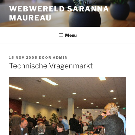
Ga
WEBWERELD SARANNA
naar
MAUREAU
de
inhoud
Menu
GEPLAATST
15 NOV 2005
DOOR
ADMIN
OP
Technische Vragenmarkt