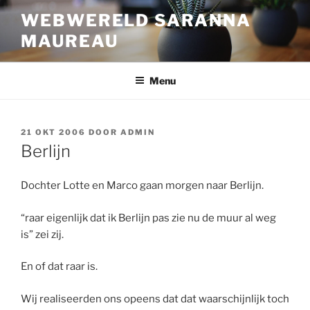
Ga
WEBWERELD SARANNA
naar
MAUREAU
de
inhoud
Menu
GEPLAATST
21 OKT 2006
DOOR
ADMIN
OP
Berlijn
Dochter Lotte en Marco gaan morgen naar Berlijn.
“raar eigenlijk dat ik Berlijn pas zie nu de muur al weg
is” zei zij.
En of dat raar is.
Wij realiseerden ons opeens dat dat waarschijnlijk toch