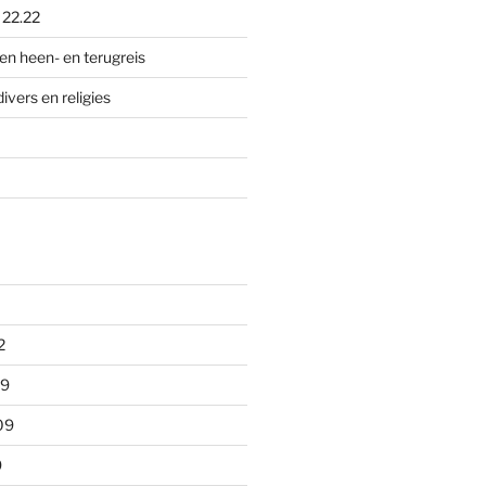
p
22.22
en heen- en terugreis
divers en religies
2
09
09
9