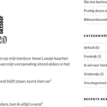
Die ene leerkra
Prettig divers e
Bliksembezoek 
CATEGORIEË
default
(6)
Frankrijk
(1)
gen op mijn kantoor twee Loesje kaarten
van mijn verzameling stond elders in het
Ik wil naar Verd
Onderwijs
(2)
d blijft staan, komt niet ver”
Uncategorized
RECENTE RE
rs, ben ik altijd overal”