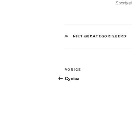
Soortgeli
CATEGORIEËN
NIET GECATEGORISEERD
Bericht
Vorig
VORIGE
navigatie
bericht
Cynica