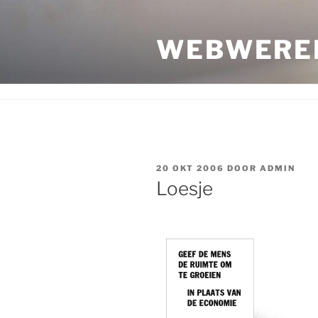
Ga
naar
WEBWERE
de
inhoud
GEPLAATST
20 OKT 2006
DOOR
ADMIN
OP
Loesje