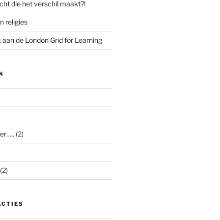
cht die het verschil maakt?!
n religies
aan de London Grid for Learning
N
er…..
(2)
(2)
ACTIES