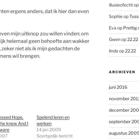
illusieofecht
o
en ergens anders, dat ik hier dan even
Sophie
op
Tuss
Eva
op
Prettig 
even mijn uitknop zou willen vinden: om
Gwen
op
22.22
lijk helemaal geen behoefte aan wakker
zeker niet als ik mijn gedachten de
linda
op
22.22
mens wil brengen.
ARCHIEVEN
juni 2016
november 201
december 20
essed Hope,
Spelend leren en
september 20
 he knew And I
werken
ware
14 jan 2009
augustus 200
2007
Soortgelijk bericht