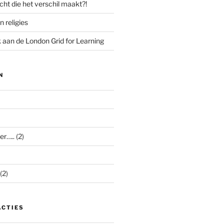
cht die het verschil maakt?!
n religies
aan de London Grid for Learning
N
er…..
(2)
(2)
ACTIES