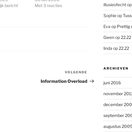
illusieofecht
o
jk bericht
Met 3 reacties
Sophie
op
Tuss
Eva
op
Prettig 
Gwen
op
22.22
linda
op
22.22
ARCHIEVEN
VOLGENDE
Volgend
bericht
Information Overload
juni 2016
november 201
december 20
september 20
augustus 200