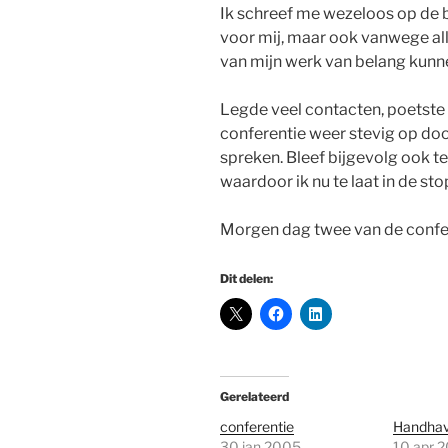
Ik schreef me wezeloos op de
voor mij, maar ook vanwege alle
van mijn werk van belang kunne
Legde veel contacten, poetste 
conferentie weer stevig op doo
spreken. Bleef bijgevolg ook 
waardoor ik nu te laat in de st
Morgen dag twee van de confer
Dit delen:
Gerelateerd
conferentie
Handhav
30 jan 2005
10 apr 