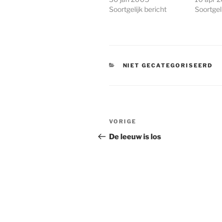
Soortgelijk bericht
Soortgeli
CATEGORIEËN
NIET GECATEGORISEERD
Bericht
Vorig
VORIGE
navigatie
bericht
De leeuw is los