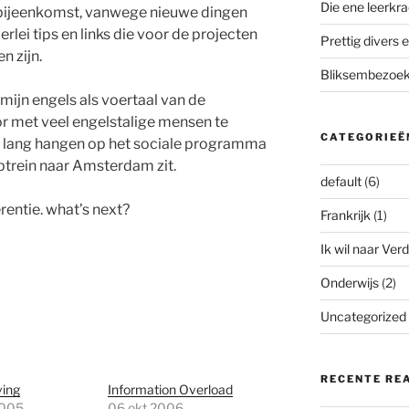
Die ene leerkra
 bijeenkomst, vanwege nieuwe dingen
rlei tips en links die voor de projecten
Prettig divers e
n zijn.
Bliksembezoek 
mijn engels als voertaal van de
r met veel engelstalige mensen te
CATEGORIEË
te lang hangen op het sociale programma
optrein naar Amsterdam zit.
default
(6)
entie. what’s next?
Frankrijk
(1)
Ik wil naar Verd
Onderwijs
(2)
Uncategorized
RECENTE RE
ing
Information Overload
2005
06 okt 2006