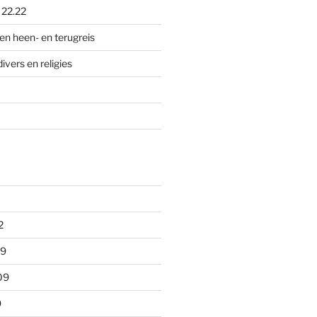
p
22.22
en heen- en terugreis
divers en religies
2
09
09
9