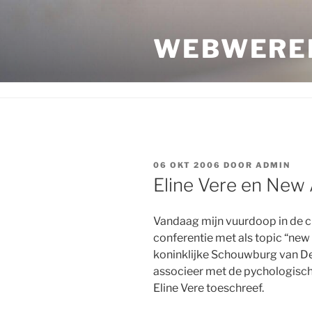
Ga
naar
WEBWERE
de
inhoud
GEPLAATST
06 OKT 2006
DOOR
ADMIN
OP
Eline Vere en New
Vandaag mijn vuurdoop in de cu
conferentie met als topic “new 
koninklijke Schouwburg van De
associeer met de pychologische
Eline Vere toeschreef.