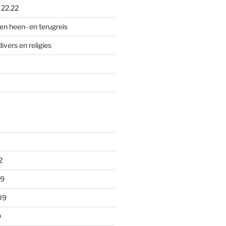
p
22.22
en heen- en terugreis
divers en religies
2
09
09
9