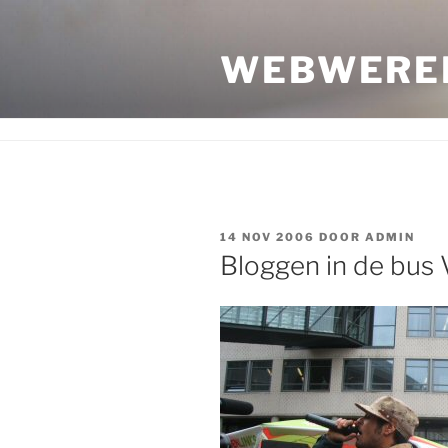
Ga
naar
WEBWERE
de
inhoud
GEPLAATST
14 NOV 2006
DOOR
ADMIN
OP
Bloggen in de bus 