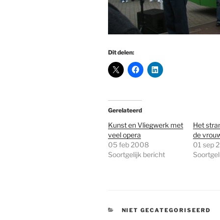
Dit delen:
Gerelateerd
Kunst en Vliegwerk met
Het stran
veel opera
de vrou
05 feb 2008
01 sep 
Soortgelijk bericht
Soortgeli
CATEGORIEËN
NIET GECATEGORISEERD