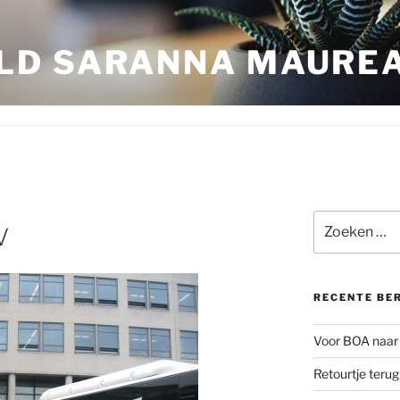
LD SARANNA MAURE
Zoeken
V
naar:
RECENTE BE
Voor BOA naar 
Retourtje teru