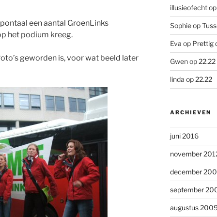
illusieofecht
o
pontaal een aantal GroenLinks
Sophie
op
Tuss
op het podium kreeg.
Eva
op
Prettig 
oto’s geworden is, voor wat beeld later
Gwen
op
22.22
linda
op
22.22
ARCHIEVEN
juni 2016
november 201
december 20
september 20
augustus 200