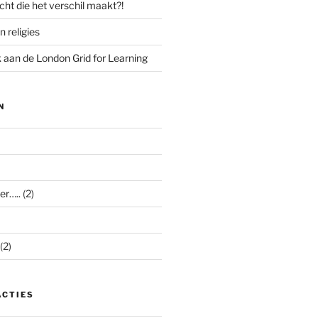
cht die het verschil maakt?!
n religies
aan de London Grid for Learning
N
er…..
(2)
(2)
ACTIES