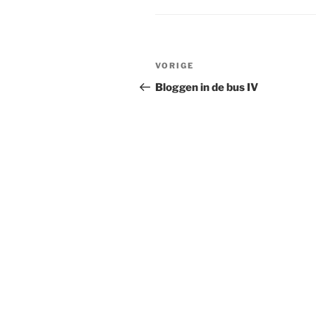
Bericht
Vorig
VORIGE
navigatie
bericht
Bloggen in de bus IV