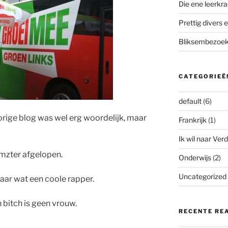
Die ene leerkra
Prettig divers e
Bliksembezoek 
CATEGORIEË
default
(6)
rige blog was wel erg woordelijk, maar
Frankrijk
(1)
Ik wil naar Verd
ymzter afgelopen.
Onderwijs
(2)
Uncategorized
aar wat een coole rapper.
 bitch is geen vrouw.
RECENTE RE