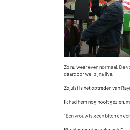
Zo nu weer even normaal. De vo
daardoor wel bijna live.
Zojuist is het optreden van Ra
Ik had hem nog nooit gezien, m
“Een vrouw is geen bitch en een
Bitchies worden gekweekt”