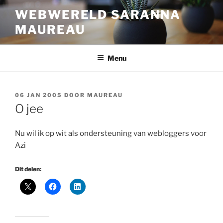
Ga
WEBWERELD SARANNA
naar
MAUREAU
de
inhoud
Menu
GEPLAATST
06 JAN 2005
DOOR
MAUREAU
OP
O jee
Nu wil ik op wit als ondersteuning van webloggers voor
Azi
Dit delen: