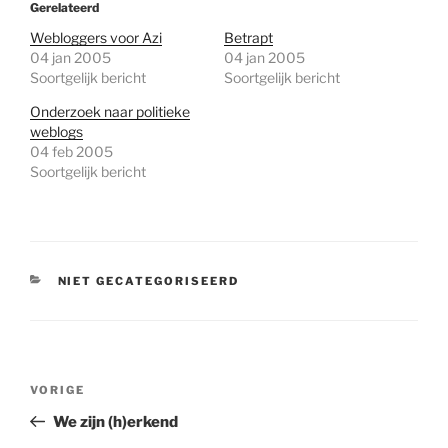
Gerelateerd
Webloggers voor Azi
Betrapt
04 jan 2005
04 jan 2005
Soortgelijk bericht
Soortgelijk bericht
Onderzoek naar politieke
weblogs
04 feb 2005
Soortgelijk bericht
CATEGORIEËN
NIET GECATEGORISEERD
Bericht
Vorig
VORIGE
navigatie
bericht
We zijn (h)erkend