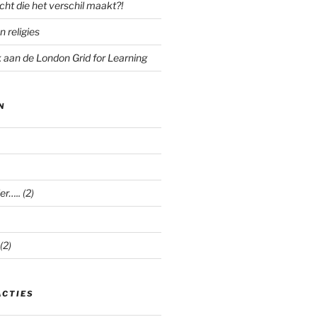
cht die het verschil maakt?!
n religies
aan de London Grid for Learning
N
er…..
(2)
(2)
ACTIES