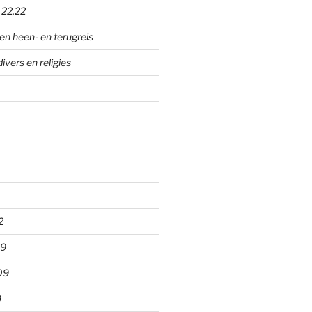
p
22.22
en heen- en terugreis
divers en religies
2
09
09
9