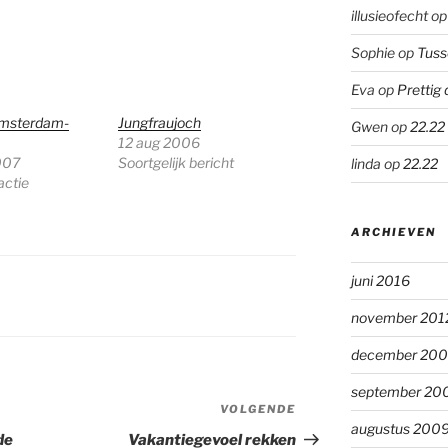
illusieofecht
o
Sophie
op
Tuss
Eva
op
Prettig 
Amsterdam-
Jungfraujoch
Gwen
op
22.22
12 aug 2006
007
Soortgelijk bericht
linda
op
22.22
actie
ARCHIEVEN
juni 2016
november 201
december 20
september 20
VOLGENDE
Volgend
augustus 200
bericht
de
Vakantiegevoel rekken