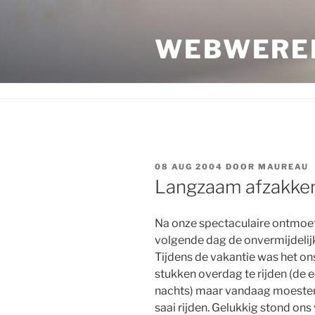
Ga
naar
WEBWERE
de
inhoud
GEPLAATST
08 AUG 2004
DOOR
MAUREAU
OP
Langzaam afzakken
Na onze spectaculaire ontmoet
volgende dag de onvermijdelij
Tijdens de vakantie was het o
stukken overdag te rijden (de 
nachts) maar vandaag moesten
saai rijden. Gelukkig stond ons 