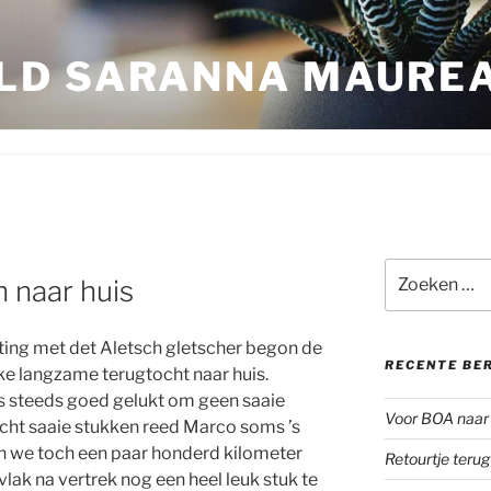
LD SARANNA MAURE
Zoeken
 naar huis
naar:
ing met det Aletsch gletscher begon de
RECENTE BE
ke langzame terugtocht naar huis.
ns steeds goed gelukt om geen saaie
Voor BOA naar 
echt saaie stukken reed Marco soms ’s
 we toch een paar honderd kilometer
Retourtje teru
vlak na vertrek nog een heel leuk stuk te