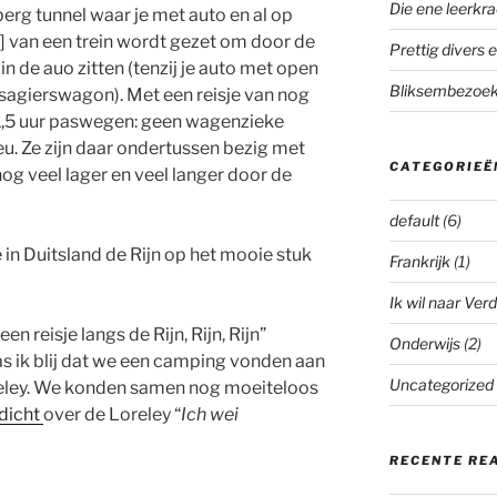
Die ene leerkra
rg tunnel waar je met auto en al op
]] van een trein wordt gezet om door de
Prettig divers e
f in de auo zitten (tenzij je auto met open
Bliksembezoek 
ssagierswagon). Met een reisje van nog
 1,5 uur paswegen: geen wagenzieke
eu. Ze zijn daar ondertussen bezig met
CATEGORIEË
 nog veel lager en veel langer door de
default
(6)
 in Duitsland de Rijn op het mooie stuk
Frankrijk
(1)
Ik wil naar Verd
n reisje langs de Rijn, Rijn, Rijn”
Onderwijs
(2)
as ik blij dat we een camping vonden aan
Uncategorized
reley. We konden samen nog moeiteloos
dicht
over de Loreley “
Ich wei
RECENTE RE