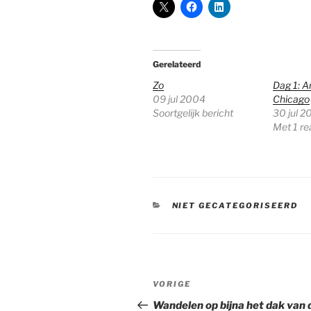
Gerelateerd
Zo
Dag 1: 
09 jul 2004
Chicago
Soortgelijk bericht
30 jul 2
Met 1 re
CATEGORIEËN
NIET GECATEGORISEERD
Bericht
Vorig
VORIGE
navigatie
bericht
Wandelen op bijna het dak van 