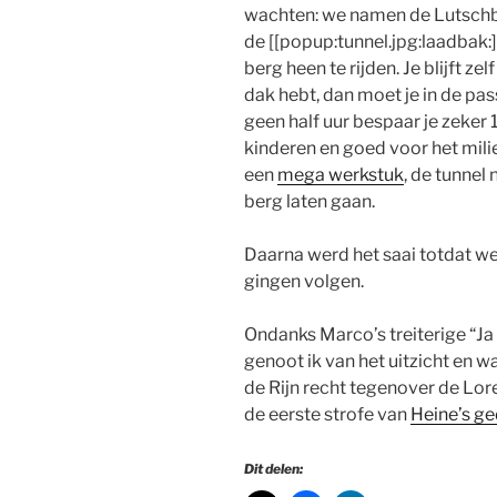
wachten: we namen de Lutschbe
de [[popup:tunnel.jpg:laadbak:
berg heen te rijden. Je blijft zel
dak hebt, dan moet je in de pa
geen half uur bespaar je zeker
kinderen en goed voor het mili
een
mega werkstuk
, de tunnel
berg laten gaan.
Daarna werd het saai totdat we
gingen volgen.
Ondanks Marco’s treiterige “Ja ee
genoot ik van het uitzicht en w
de Rijn recht tegenover de Lo
de eerste strofe van
Heine’s ge
Dit delen: