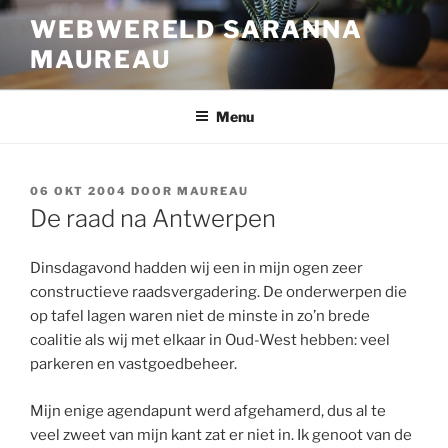
Ga
WEBWERELD SARANNA
naar
MAUREAU
de
inhoud
Menu
GEPLAATST
06 OKT 2004
DOOR
MAUREAU
OP
De raad na Antwerpen
Dinsdagavond hadden wij een in mijn ogen zeer
constructieve raadsvergadering. De onderwerpen die
op tafel lagen waren niet de minste in zo’n brede
coalitie als wij met elkaar in Oud-West hebben: veel
parkeren en vastgoedbeheer.
Mijn enige agendapunt werd afgehamerd, dus al te
veel zweet van mijn kant zat er niet in. Ik genoot van de