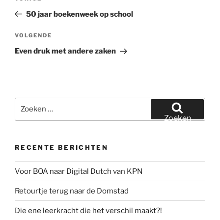
navigatie
bericht
50 jaar boekenweek op school
Volgend
VOLGENDE
bericht
Even druk met andere zaken
Zoeken
naar:
Zoeken
RECENTE BERICHTEN
Voor BOA naar Digital Dutch van KPN
Retourtje terug naar de Domstad
Die ene leerkracht die het verschil maakt?!