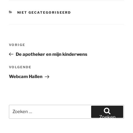
CATEGORIEËN
NIET GECATEGORISEERD
Bericht
Vorig
VORIGE
navigatie
bericht
De apotheker en mijn kinderwens
Volgend
VOLGENDE
bericht
Webcam Hallen
Zoeken
naar:
Zoeken