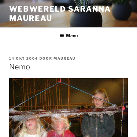
Ga
WEBWERELD SARANNA
naar
MAUREAU
de
inhoud
Menu
GEPLAATST
14 OKT 2004
DOOR
MAUREAU
OP
Nemo