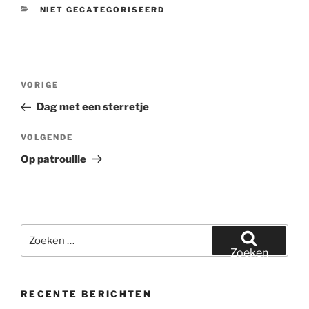
CATEGORIEËN
NIET GECATEGORISEERD
Bericht
Vorig
VORIGE
navigatie
bericht
Dag met een sterretje
Volgend
VOLGENDE
bericht
Op patrouille
Zoeken
naar:
Zoeken
RECENTE BERICHTEN