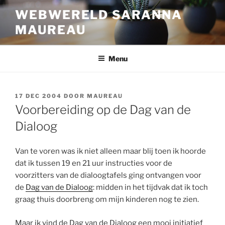
Ga
WEBWERELD SARANNA
naar
MAUREAU
de
inhoud
Menu
GEPLAATST
17 DEC 2004
DOOR
MAUREAU
OP
Voorbereiding op de Dag van de
Dialoog
Van te voren was ik niet alleen maar blij toen ik hoorde
dat ik tussen 19 en 21 uur instructies voor de
voorzitters van de dialoogtafels ging ontvangen voor
de
Dag van de Dialoog
: midden in het tijdvak dat ik toch
graag thuis doorbreng om mijn kinderen nog te zien.
Maar ik vind de Dag van de Dialoog een mooi initiatief