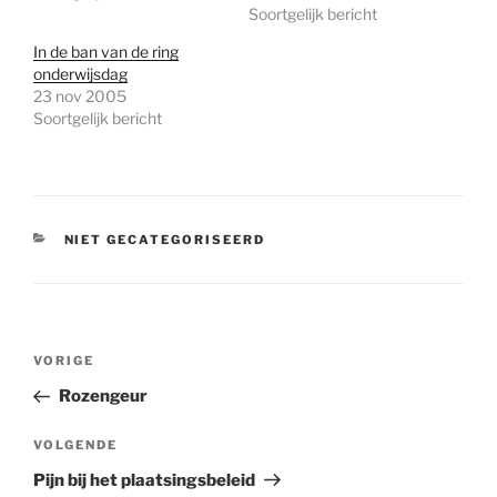
Soortgelijk bericht
In de ban van de ring
onderwijsdag
23 nov 2005
Soortgelijk bericht
CATEGORIEËN
NIET GECATEGORISEERD
Bericht
Vorig
VORIGE
navigatie
bericht
Rozengeur
Volgend
VOLGENDE
bericht
Pijn bij het plaatsingsbeleid