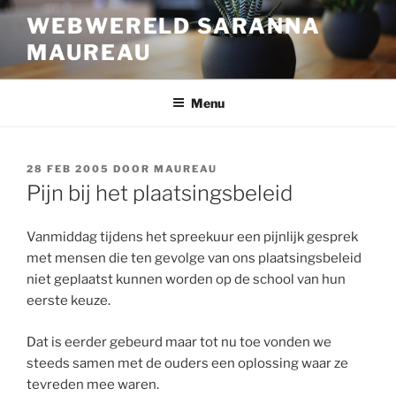
Ga
WEBWERELD SARANNA
naar
MAUREAU
de
inhoud
Menu
GEPLAATST
28 FEB 2005
DOOR
MAUREAU
OP
Pijn bij het plaatsingsbeleid
Vanmiddag tijdens het spreekuur een pijnlijk gesprek
met mensen die ten gevolge van ons plaatsingsbeleid
niet geplaatst kunnen worden op de school van hun
eerste keuze.
Dat is eerder gebeurd maar tot nu toe vonden we
steeds samen met de ouders een oplossing waar ze
tevreden mee waren.