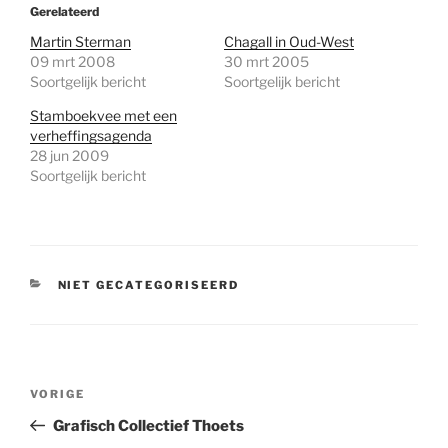
Gerelateerd
Martin Sterman
Chagall in Oud-West
09 mrt 2008
30 mrt 2005
Soortgelijk bericht
Soortgelijk bericht
Stamboekvee met een
verheffingsagenda
28 jun 2009
Soortgelijk bericht
CATEGORIEËN
NIET GECATEGORISEERD
Bericht
Vorig
VORIGE
navigatie
bericht
Grafisch Collectief Thoets