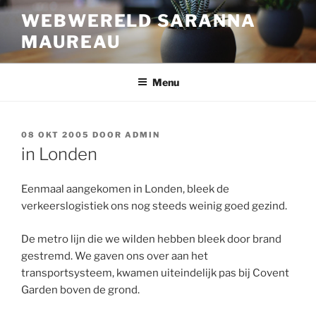
Ga
WEBWERELD SARANNA
naar
MAUREAU
de
inhoud
Menu
GEPLAATST
08 OKT 2005
DOOR
ADMIN
OP
in Londen
Eenmaal aangekomen in Londen, bleek de
verkeerslogistiek ons nog steeds weinig goed gezind.
De metro lijn die we wilden hebben bleek door brand
gestremd. We gaven ons over aan het
transportsysteem, kwamen uiteindelijk pas bij Covent
Garden boven de grond.