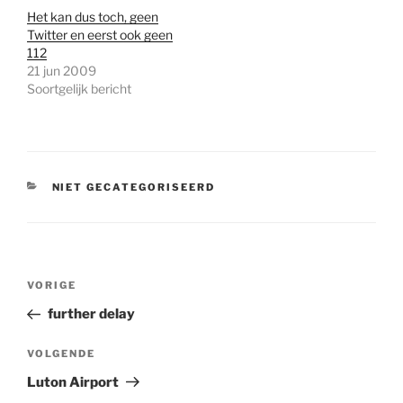
Het kan dus toch, geen
Twitter en eerst ook geen
112
21 jun 2009
Soortgelijk bericht
CATEGORIEËN
NIET GECATEGORISEERD
Bericht
Vorig
VORIGE
navigatie
bericht
further delay
Volgend
VOLGENDE
bericht
Luton Airport