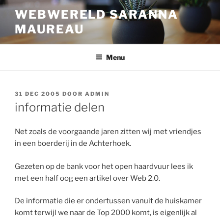
Ga
WEBWERELD SARANNA
naar
MAUREAU
de
inhoud
Menu
GEPLAATST
31 DEC 2005
DOOR
ADMIN
OP
informatie delen
Net zoals de voorgaande jaren zitten wij met vriendjes
in een boerderij in de Achterhoek.
Gezeten op de bank voor het open haardvuur lees ik
met een half oog een artikel over Web 2.0.
De informatie die er ondertussen vanuit de huiskamer
komt terwijl we naar de Top 2000 komt, is eigenlijk al