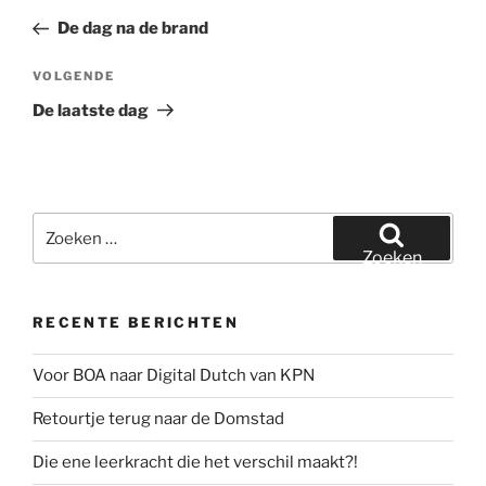
navigatie
bericht
De dag na de brand
Volgend
VOLGENDE
bericht
De laatste dag
Zoeken
naar:
Zoeken
RECENTE BERICHTEN
Voor BOA naar Digital Dutch van KPN
Retourtje terug naar de Domstad
Die ene leerkracht die het verschil maakt?!