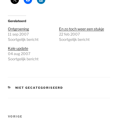
Gerelateerd
Ontgroening
En zo toch weer een stukje
11 sep 2007
22 feb 2007
Soortgelijk bericht
Soortgelijk bericht
Kale update
04 aug 2007
Soortgelijk bericht
CATEGORIEËN
NIET GECATEGORISEERD
Bericht
Vorig
VORIGE