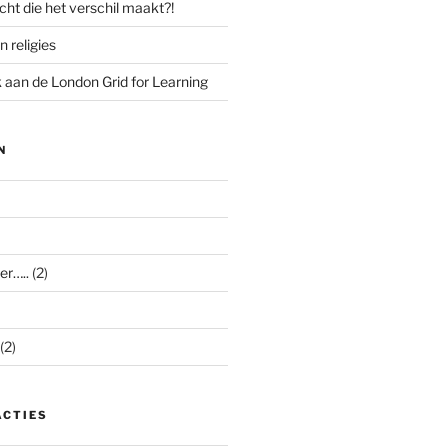
cht die het verschil maakt?!
n religies
aan de London Grid for Learning
N
er…..
(2)
(2)
ACTIES