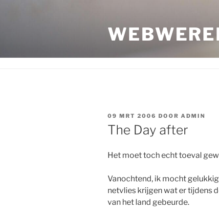
Ga
naar
WEBWERE
de
inhoud
GEPLAATST
09 MRT 2006
DOOR
ADMIN
OP
The Day after
Het moet toch echt toeval gewe
Vanochtend, ik mocht gelukkig 
netvlies krijgen wat er tijdens
van het land gebeurde.