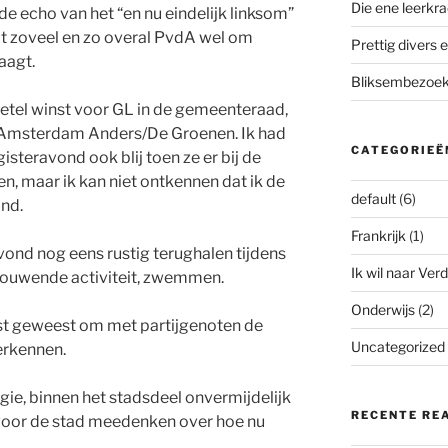
Die ene leerkra
 echo van het “en nu eindelijk linksom”
t zoveel en zo overal PvdA wel om
Prettig divers e
aagt.
Bliksembezoek 
tel winst voor GL in de gemeenteraad,
 Amsterdam Anders/De Groenen. Ik had
CATEGORIEË
steravond ook blij toen ze er bij de
, maar ik kan niet ontkennen dat ik de
default
(6)
ind.
Frankrijk
(1)
ond nog eens rustig terughalen tijdens
Ik wil naar Verd
nouwende activiteit, zwemmen.
Onderwijs
(2)
t geweest om met partijgenoten de
Uncategorized
erkennen.
gie, binnen het stadsdeel onvermijdelijk
RECENTE RE
 voor de stad meedenken over hoe nu