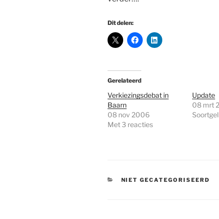
Dit delen:
Gerelateerd
Verkiezingsdebat in
Update
Baarn
08 mrt 
08 nov 2006
Soortgeli
Met 3 reacties
CATEGORIEËN
NIET GECATEGORISEERD