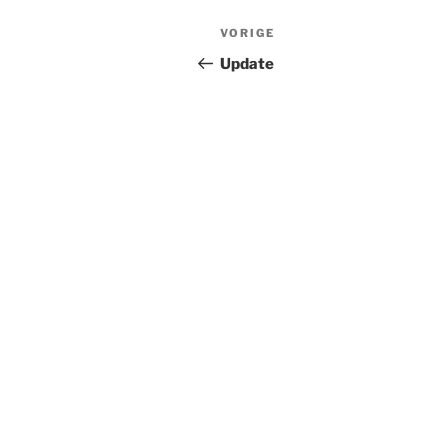
Bericht
Vorig
VORIGE
navigatie
bericht
Update