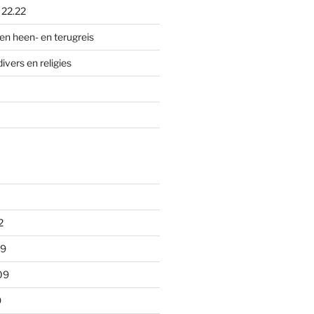
p
22.22
en heen- en terugreis
divers en religies
2
09
09
9