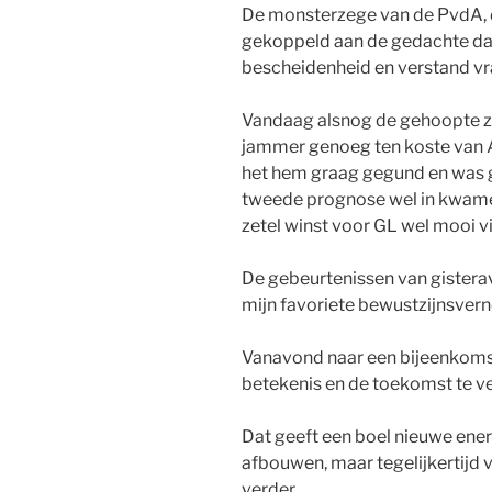
De monsterzege van de PvdA, de
gekoppeld aan de gedachte da
bescheidenheid en verstand vr
Vandaag alsnog de gehoopte ze
jammer genoeg ten koste van
het hem graag gegund en was gi
tweede prognose wel in kwamen
zetel winst voor GL wel mooi v
De gebeurtenissen van gisterav
mijn favoriete bewustzijnsver
Vanavond naar een bijeenkoms
betekenis en de toekomst te v
Dat geeft een boel nieuwe ener
afbouwen, maar tegelijkertijd
verder….