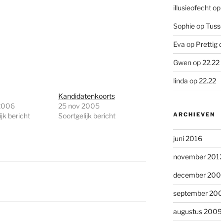
illusieofecht
o
Sophie
op
Tuss
Eva
op
Prettig 
Gwen
op
22.22
linda
op
22.22
Kandidatenkoorts
2006
25 nov 2005
ARCHIEVEN
jk bericht
Soortgelijk bericht
juni 2016
november 201
december 20
september 20
augustus 200