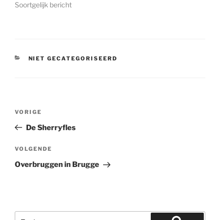
Soortgelijk bericht
CATEGORIEËN
NIET GECATEGORISEERD
Bericht
Vorig
VORIGE
navigatie
bericht
De Sherryfles
Volgend
VOLGENDE
bericht
Overbruggen in Brugge
Zoeken