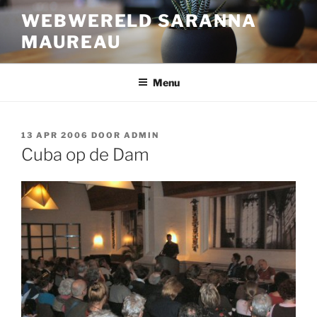
Ga
WEBWERELD SARANNA
naar
MAUREAU
de
inhoud
Menu
GEPLAATST
13 APR 2006
DOOR
ADMIN
OP
Cuba op de Dam