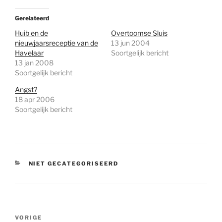
Gerelateerd
Huib en de
Overtoomse Sluis
nieuwjaarsreceptie van de
13 jun 2004
Havelaar
Soortgelijk bericht
13 jan 2008
Soortgelijk bericht
Angst?
18 apr 2006
Soortgelijk bericht
CATEGORIEËN
NIET GECATEGORISEERD
Bericht
Vorig
VORIGE