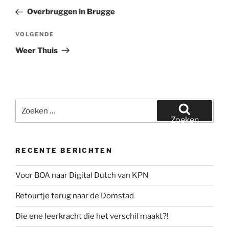
navigatie
bericht
Overbruggen in Brugge
Volgend
VOLGENDE
bericht
Weer Thuis
Zoeken
naar:
Zoeken
RECENTE BERICHTEN
Voor BOA naar Digital Dutch van KPN
Retourtje terug naar de Domstad
Die ene leerkracht die het verschil maakt?!