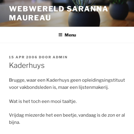
Ga
WEBWERELD SARANNA
naar
MAUREAU
de
inhoud
Menu
GEPLAATST
15 APR 2006
DOOR
ADMIN
OP
Kaderhuys
Brugge, waar een Kaderhuys geen opleidingsingstituut
voor vakbondsleden is, maar een lijstenmakerij.
Wat is het toch een mooi taaltje.
Vrijdag miezerde het een beetje, vandaag is de zon er al
bijna.